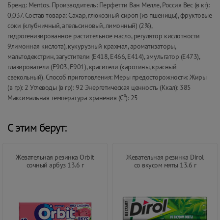
Бренд: Mentos. Производитель: Перфетти Ван Мелле, Россия Вес (в кг):
0,037. Состав товара: Сахар, глюкозный сироп (из пшеницы), фруктовые
соки (клубничный, апельсиновый, лимонный) (2%),
гидрогенизированное растительное масло, регулятор кислотности
9лимонная кислота), кукурузный крахмал, ароматизаторы,
мальтодекстрин, загустители (Е418, Е466, Е414), эмульгатор (Е473),
глазирователи (Е903, Е901), красители (каротины, красный
свекольный). Способ приготовления: Меры предосторожности: Жиры
(в гр): 2 Углеводы (в гр): 92 Энергетическая ценность (Ккал): 385
Максимальная температура хранения (С⁰): 25
С этим берут:
Жевательная резинка Orbit
Жевательная резинка Dirol
сочный арбуз 13.6 г
со вкусом мяты 13.6 г