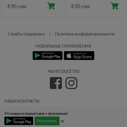
4.90 сом.
4.90 сом.
|
Служба поддержки
Политика конфеденциальности
МОБИЛЬНЫЕ ПРИЛОЖЕНИЯ:
МЫ В СОЦСЕТЯХ
НАШИ КОНТАКТЫ:
info@magnit.tj
5% скидка на первый заказ с приложения!
(+992) 551 555 551
×
734000, г.Душанбе, ул.Карамова 205.
Установить