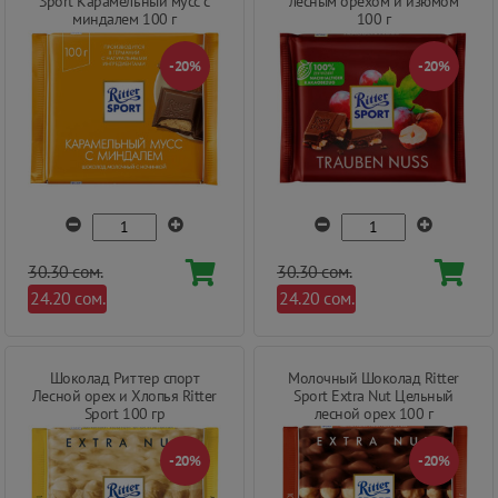
Sport Карамельный мусс с
лесным орехом и изюмом
миндалем 100 г
100 г
-20%
-20%
30.30 сом.
30.30 сом.
24.20 сом.
24.20 сом.
Шоколад Риттер спорт
Молочный Шоколад Ritter
Лесной орех и Хлопья Ritter
Sport Extra Nut Цельный
Sport 100 гр
лесной орех 100 г
-20%
-20%