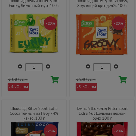
Шоколад белый Ritter Sport
Шоколад Ritter Sport Groovy,
Funky, Лимонный мусс 100 г
Хрустящий кренделёк 100 г
-20%
-20%
30.30 сом.
36.90 сом.
24.20 сом.
29.50 сом.
Шоколад Ritter Sport Extra
Темный Шоколад Ritter Sport
Cocoa темный из Перу 74%
Extra Nut Цельный лесной
какао, 100 г
орех 100 г
-25%
-20%