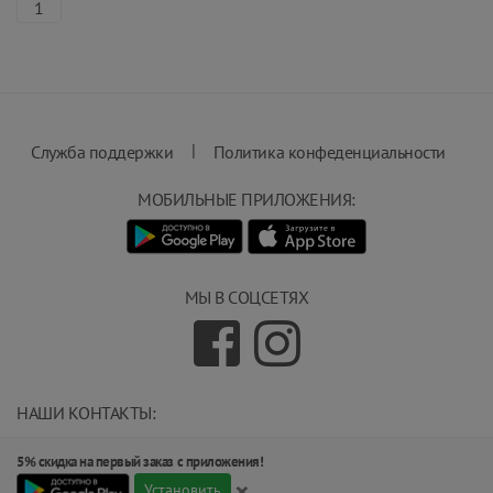
1
|
Служба поддержки
Политика конфеденциальности
МОБИЛЬНЫЕ ПРИЛОЖЕНИЯ:
МЫ В СОЦСЕТЯХ
НАШИ КОНТАКТЫ:
info@magnit.tj
5% скидка на первый заказ с приложения!
(+992) 551 555 551
×
734000, г.Душанбе, ул.Карамова 205.
Установить