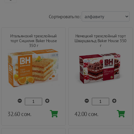
Cортировать по:
Итальянский трехслойный
Немецкий трехслойный торт
торт Сицилия Baker House
Шварцвальд Baker House 350
350 г
г
32.60 сом.
42.00 сом.