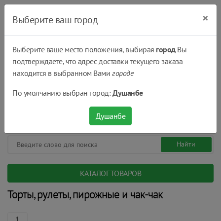
×
Выберите ваш город
Выберите ваше место положения, выбирая
город
Вы
подтверждаете, что адрес доставки текущего заказа
Душанбе
находится в выбранном Вами
городе
(+992) 551 555 551
По умолчанию выбран город:
Душанбе
08:00 - 22:00
0
0
сом.
Душанбе
КАТАЛОГ ТОВАРОВ
Торты, рулеты, пирожные и чак-чак
1