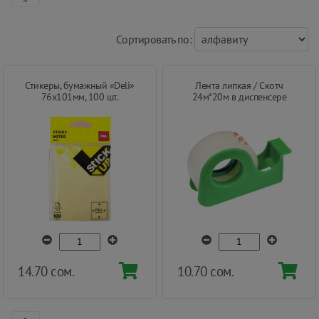
Cортировать по:
Стикеры, бумажный «Deli»
Лента липкая / Скотч
76x101мм, 100 шт.
24м*20м в диспенсере
14.70 сом.
10.70 сом.