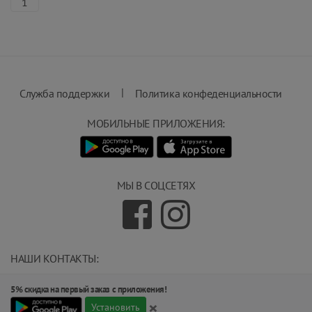
1
|
Служба поддержки
Политика конфеденциальности
МОБИЛЬНЫЕ ПРИЛОЖЕНИЯ:
МЫ В СОЦСЕТЯХ
НАШИ КОНТАКТЫ:
info@magnit.tj
5% скидка на первый заказ с приложения!
(+992) 551 555 551
×
734000, г.Душанбе, ул.Карамова 205.
Установить