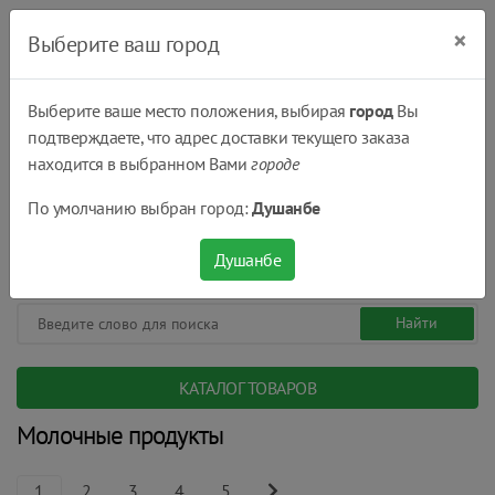
×
Выберите ваш город
Выберите ваше место положения, выбирая
город
Вы
подтверждаете, что адрес доставки текущего заказа
Душанбе
находится в выбранном Вами
городе
(+992) 551 555 551
По умолчанию выбран город:
Душанбе
08:00 - 22:00
0
0
сом.
Душанбе
КАТАЛОГ ТОВАРОВ
Молочные продукты
1
2
3
4
5