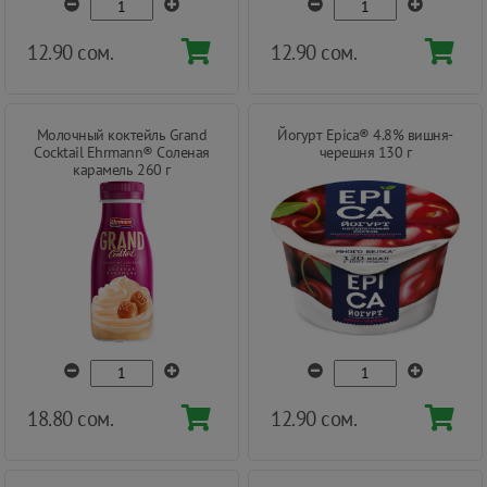
12.90 сом.
12.90 сом.
Молочный коктейль Grand
Йогурт Epica® 4.8% вишня-
Cocktail Ehrmann® Соленая
черешня 130 г
карамель 260 г
18.80 сом.
12.90 сом.