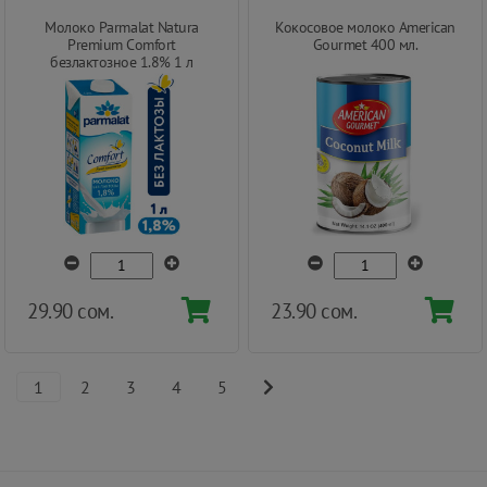
Молоко Parmalat Natura
Кокосовое молоко American
Premium Comfort
Gourmet 400 мл.
безлактозное 1.8% 1 л
29.90 сом.
23.90 сом.
1
2
3
4
5