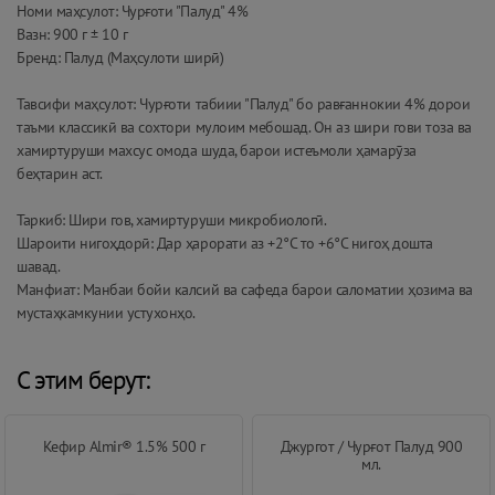
Номи маҳсулот: Чурғоти "Палуд" 4%
Вазн: 900 г ± 10 г
Бренд: Палуд (Маҳсулоти ширӣ)
Тавсифи маҳсулот: Чурғоти табиии "Палуд" бо равғаннокии 4% дорои
таъми классикӣ ва сохтори мулоим мебошад. Он аз шири гови тоза ва
хамиртуруши махсус омода шуда, барои истеъмоли ҳамарӯза
беҳтарин аст.
Таркиб: Шири гов, хамиртуруши микробиологӣ.
Шароити нигоҳдорӣ: Дар ҳарорати аз +2°C то +6°C нигоҳ дошта
шавад.
Манфиат: Манбаи бойи калсий ва сафеда барои саломатии ҳозима ва
мустаҳкамкунии устухонҳо.
С этим берут:
Кефир Almir® 1.5% 500 г
Джургот / Чурғот Палуд 900
мл.