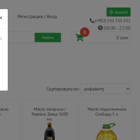
Душанбе
×
Регистрация / Вход
(+992) 551 555 551
08:00 - 22:00
0
,
0
сом.
Cортировать по:
масло
Масло зигирное /
Масло подсолнечное
л
Равғани Зағир 1000
Слобода 5 л.
мл.