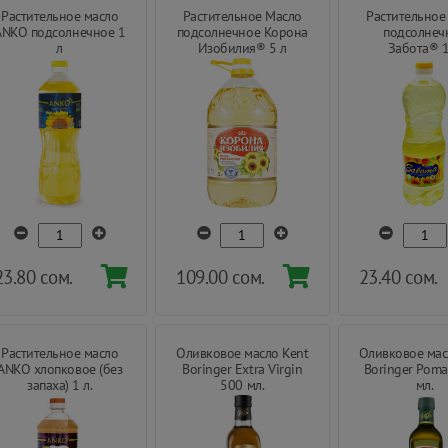
Растительное масло
Растительное Масло
Растительное
ANKO подсолнечное 1
подсолнечное Корона
подсолнеч
л
Изобилия® 5 л
Забота® 1
23.80 сом.
109.00 сом.
23.40 сом.
Растительное масло
Оливковое масло Kent
Оливковое мас
ANKO хлопковое (без
Boringer Extra Virgin
Boringer Poma
запаха) 1 л.
500 мл.
мл.