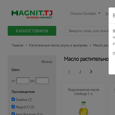
Оплата Онлайн
Заказ
КАТАЛОГ ТОВАРОВ
В
ч
г
Главная
Растительные масла, соусы и приправы
Масло растит
П
Масло растительное
Фильтр
Цена
1
2
от
до
Подсолнечное масло
Производитель
Слобода 1 л.
Олейна
(
7
)
Magnit.TJ
(
3
)
Kent Boringer
(
11
)