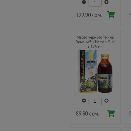
129.90 сом.
Масло черного тмина
Хемани® / Hemani® с/
т 125 мл
89.90 сом.