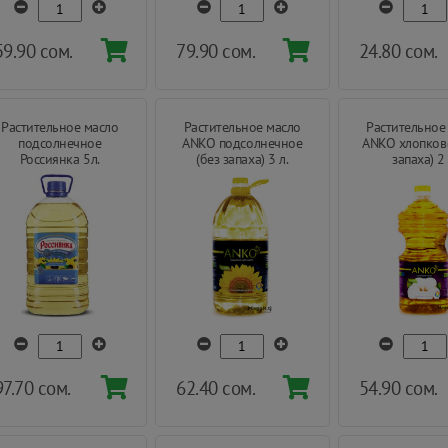
59.90 сом.
79.90 сом.
24.80 сом.
Растительное масло
Растительное масло
Растительное
подсолнечное
ANKO подсолнечное
ANKO хлопково
Россиянка 5л.
(без запаха) 3 л.
запаха) 2 
97.70 сом.
62.40 сом.
54.90 сом.