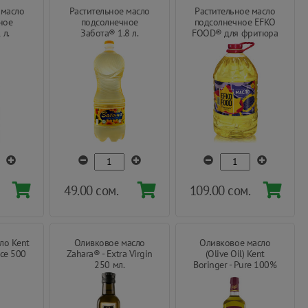
 масло
Растительное масло
Растительное масло
ное
подсолнечное
подсолнечное EFKO
 л.
Забота® 1.8 л.
FOOD® для фритюра
5 л.
49.00 сом.
109.00 сом.
ло Kent
Оливковое масло
Оливковое масло
ce 500
Zahara® - Extra Virgin
(Olive Oil) Kent
250 мл.
Boringer - Pure 100%
500 мл.