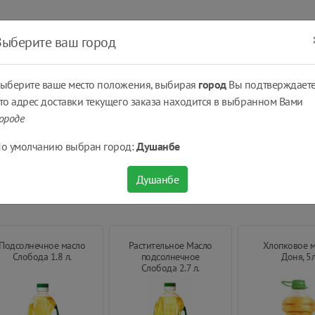
ать
Оплатить
Получить
Доставка
% Скидки
Выберите ваш город
ыберите ваше место положения, выбирая
город
Вы подтверждаете
то адрес доставки текущего заказа находится в выбранном Вами
ороде
ельное
о умолчанию выбран город:
Душанбе
Душанбе
Подсолнечное масло
Растительное Масло
Хлопковое 
Слобода 1.8 л.
подсолнечное
Доня, 5
Слобода 2.7 л.