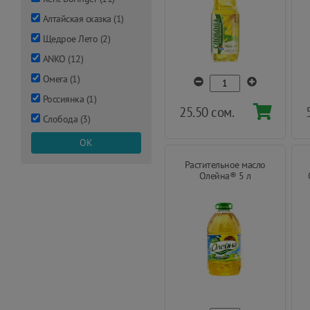
Алтайская сказка
(
1
)
Щедрое Лето
(
2
)
ANKO
(
12
)
Омега
(
1
)
Россиянка
(
1
)
25.50 сом.
Слобода
(
3
)
Растительное масло
Олейна® 5 л