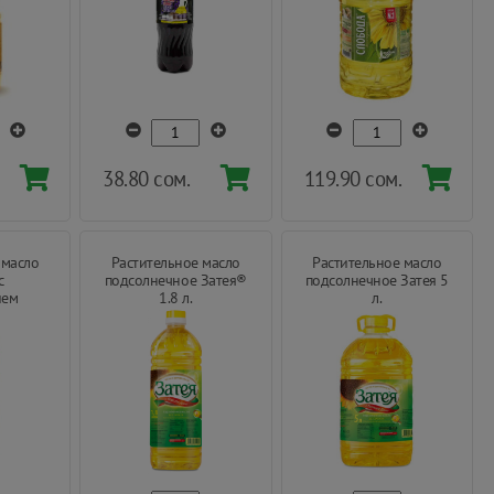
38.80 сом.
119.90 сом.
 масло
Растительное масло
Растительное масло
с
подсолнечное Затея®
подсолнечное Затея 5
ием
1.8 л.
л.
сла 1 л