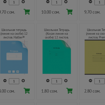
9.70 сом.
10.00 сом.
9.70 сом.
Школьная тетрадь
Школьная Тетрадь
Школьная Те
(линия на скобе) 12
(Косая линия на
(линия на ско
листов. Hatber®
скобе) 12 листов.
листов. Pre
Premium
Quality
4.00 сом.
1.80 сом.
2.80 сом.