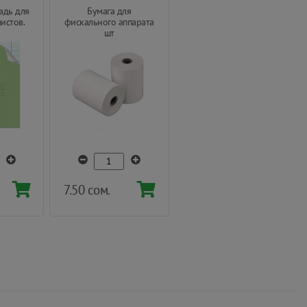
адь для
Бумага для
истов.
фискального аппарата
®
шт
7.50 сом.