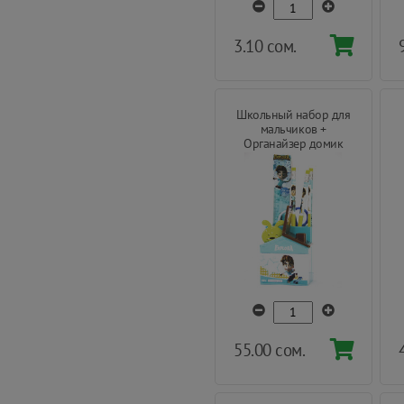
3.10 сом.
Школьный набор для
мальчиков +
Органайзер домик
Deli®
55.00 сом.