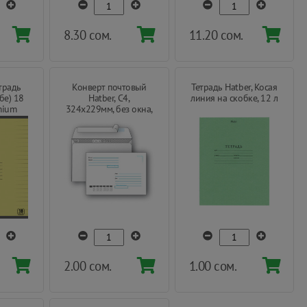
8.30 сом.
11.20 сом.
традь
Конверт почтовый
Тетрадь Hatber, Косая
бе) 18
Hatber, C4,
линия на скобке, 12 л
mium
324х229мм, без окна,
с силиконовой
отрывной лентой, 1
шт
2.00 сом.
1.00 сом.