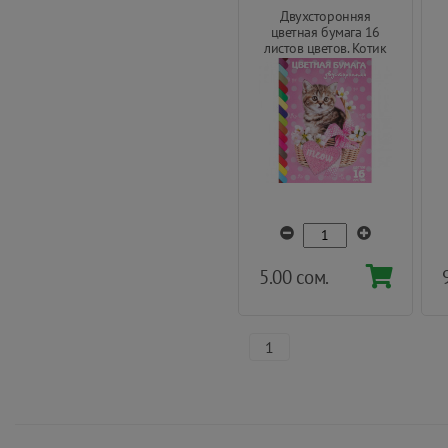
Двухсторонняя
цветная бумага 16
листов цветов. Котик
Hatber®
5.00 сом.
1