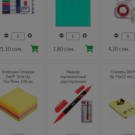
21.30 сом.
1.80 сом.
4.20 сом.
Клеющие Стикеры
Маркер
Стикеры Deli®
Deli® Stick Up
перманентный
Up 76х51 мм, 
76х76мм, 100 шт.
двусторонний
пулевидный Deli, 0.5-
1мм.