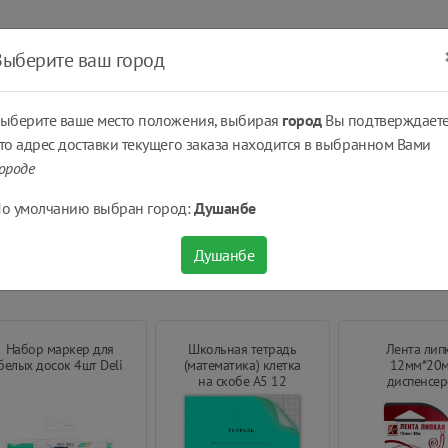
ать
Оплатить
Получить
Доставка
% Скидки
Выберите ваш город
ыберите ваше место положения, выбирая
город
Вы подтверждаете
то адрес доставки текущего заказа находится в выбранном Вами
ороде
 принадлежности
о умолчанию выбран город:
Душанбе
жности
Душанбе
Набор маркер для
Школьная тетрадь
Лента лип
белых досок 4шт Deli
(математика) клетка
12мм*20м
на скобе А5 12
диспенсер
листов.
пластмассовы