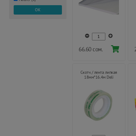
66.60 сом.
Скотч / лента липкая
18мм*16.4м Deli