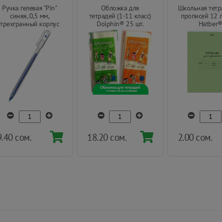
Ручка гелевая "Pin"
Обложка для
Школьная тетр
синяя, 0,5 мм,
тетрадей (1-11 класс)
прописей 12 л
трехгранный корпус
Dolphin® 25 шт.
Hatber
9.40 сом.
18.20 сом.
2.00 сом.