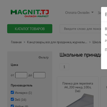
Оплата Онлайн
Заказ
КАТАЛОГ ТОВАРОВ
В
ч
г
Главная
Канцтовары, все для праздника, журналы...
Школьные
П
Школьные принадле
Фильтр
Цена
1
от
до
Пленка для переплета
Производитель
А4, 200 микр, 100л,
Deli
Инмарко
(
1
)
Deli
(
16
)
Hatber
(
6
)