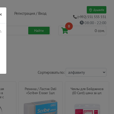
Душанбе
×
Регистрация / Вход
(+992) 551 555 551
08:00 - 22:00
0
,
0
сом.
Cортировать по:
кая
Резинка / Ластик Deli
Чехлы для Бейджиков
 в
«Scribe» Eraser 1шт.
(ID Card) цена за шт.
е с
м ножом