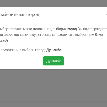
ать
Оплатить
Получить
Доставка
% Скидки
Выберите ваш город
ыберите ваше место положения, выбирая
город
Вы подтверждаете
то адрес доставки текущего заказа находится в выбранном Вами
ороде
о умолчанию выбран город:
Душанбе
Душанбе