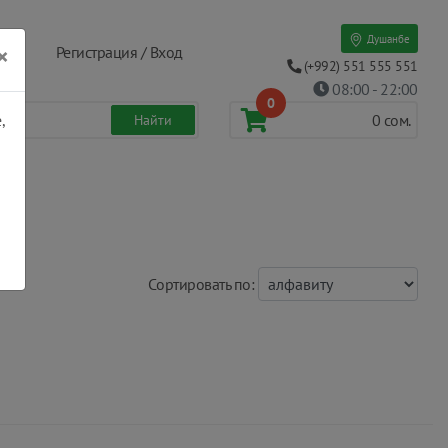
Душанбе
×
Регистрация / Вход
(+992) 551 555 551
08:00 - 22:00
0
,
0
сом.
Cортировать по: