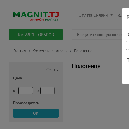
Оплата Онлайн
Заказ
КАТАЛОГ ТОВАРОВ
В
ч
г
Главная
Косметика и гигиена
Полотенце
П
Полотенце
Фильтр
Цена
от
до
Производитель