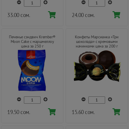
33.00 сом.
24.00 сом.
Печенье сэндвич Krember®
Конфеты Марсианка «Три
Moon Cake с маршмеллоу
шоколада» с кремовыми
цена за 250 г
начинками цена за 200 г
19.50 сом.
15.60 сом.