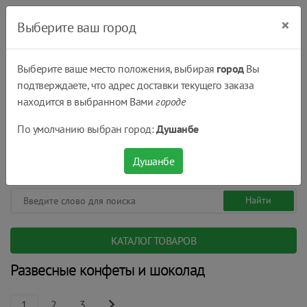
×
Выберите ваш город
Выберите ваше место положения, выбирая
город
Вы
подтверждаете, что адрес доставки текущего заказа
Душанбе
находится в выбранном Вами
городе
(+992) 551 555 551
По умолчанию выбран город:
Душанбе
08:00 - 22:00
0
0
сом.
Душанбе
КАТАЛОГ ТОВАРОВ
Развесные конфеты и шоколад
1
2
3