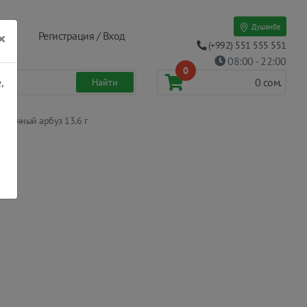
Душанбе
×
Регистрация / Вход
(+992) 551 555 551
08:00 - 22:00
0
,
0
сом.
t сочный арбуз 13.6 г
г