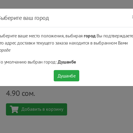
ать
Оплатить
Получить
Доставка
% Скидки
Выберите ваш город
ыберите ваше место положения, выбирая
город
Вы подтверждаете
то адрес доставки текущего заказа находится в выбранном Вами
ороде
Жевательные резинки, освежающие конфеты
Жевательная резинка Orbi
о умолчанию выбран город:
Душанбе
Жевательная резинка Orbit сочный арбуз 13.6 
Душанбе
Количество
шт
4.90
сом.
Добавить в корзину