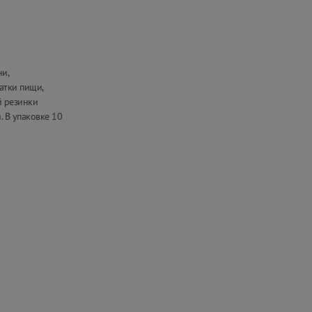
и,
атки пищи,
й резинки
 В упаковке 10