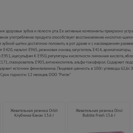
я здоровья зубов и полости рта. Ее активные компоненты прекрасно устр
дневное употребление продукта способствует восстановлению кислотно-щело
я зубной щетки достаточно положить в рот драже и с наслаждением разжева
т Е420, мальтит Е965, резиновая основа, загуститель Е414, ароматизаторы,
 Е951, ацесульфам К Е950, регуляторы кислотности лимонная кислота, ябло
Е171, глазирователь Е903, антиокислитель альфа-токоферол. Содержит подс
ержит источник фенилаланина. Пищевая ценность в 100г: углеводы 62,6г. 
. Срок годности: 12 месяцев. ООО "Ригли"
Жевательная резинка Orbit
Жевательная резинка Dirol
Клубника-Банан 13.6 г
Bubble Fresh 13.6 г