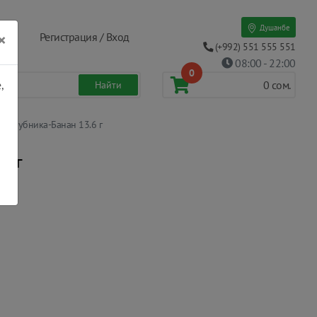
Душанбе
×
Регистрация / Вход
(+992) 551 555 551
08:00 - 22:00
0
,
0
сом.
t Клубника-Банан 13.6 г
.6 г