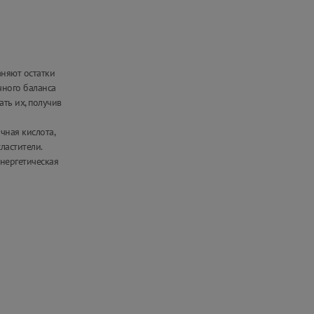
аняют остатки
чного баланса
ть их, получив
чная кислота,
ластители.
Энергетическая