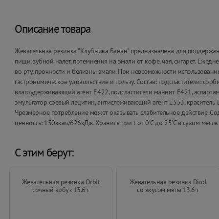
Описание товара
Жевательная резинка "Клубника Банан" предназначена для поддержани
пищи, зубной налет, потемнения на эмали от кофе, чая, сигарет. Еже
во рту, прочности и белизны эмали. При невозможности использовани
гастрономическое удовольствие и пользу. Состав: подсластители: сорби
влагоудерживающий агент Е422, подсластители маннит Е421, аспартам
эмульгатор соевый лецитин, антислеживающий агент Е553, краситель 
Чрезмерное потребление может оказывать слабительное действие. Сод
ценность: 150ккал/626кДж. Хранить при t от 0'C до 25'C в сухом месте
С этим берут:
Жевательная резинка Orbit
Жевательная резинка Dirol
сочный арбуз 13.6 г
со вкусом мяты 13.6 г