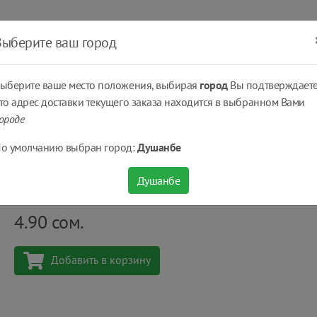
ать
Оплатить
Получить
Доставка
% Скидки
Выберите ваш город
ыберите ваше место положения, выбирая
город
Вы подтверждаете
то адрес доставки текущего заказа находится в выбранном Вами
ороде
Жевательные резинки, освежающие конфеты
Жевательная резинка Orbi
о умолчанию выбран город:
Душанбе
Жевательная резинка Orbit Клубника-Банан 13
Душанбе
Количество
шт
4.90
сом.
Добавить в корзину