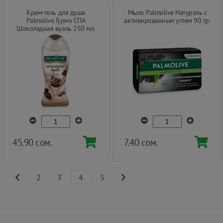
Крем-гель для душа
Мыло Palmolive Натурэль с
Palmolive Гурмэ СПА
активированным углем 90 гр.
Шоколадная вуаль 250 мл.
45.90 сом.
7.40 сом.
2
3
4
5