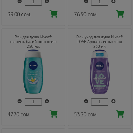
39.00 сом.
76.90 сом.
Гель для душа Nivea®
Гель-уход для душа Nivea®
свежесть балийского цвета
LOVE Аромат лесных ягод
250 мл.
250 мл.
47.70 сом.
53.20 сом.