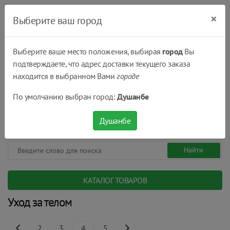
×
Выберите ваш город
Выберите ваше место положения, выбирая
город
Вы
подтверждаете, что адрес доставки текущего заказа
Душанбе
находится в выбранном Вами
городе
(+992) 551 555 551
По умолчанию выбран город:
Душанбе
08:00 - 22:00
0
0
сом.
Душанбе
КАТАЛОГ ТОВАРОВ
Уход за телом
2
3
4
5