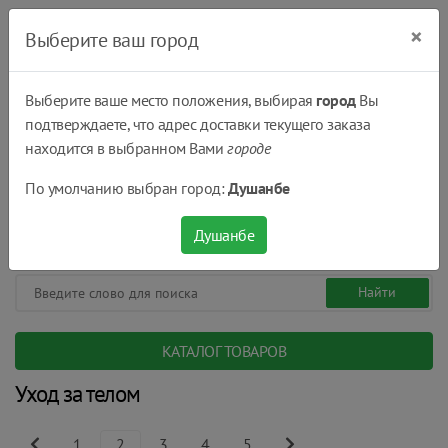
×
Выберите ваш город
Выберите ваше место положения, выбирая
город
Вы
подтверждаете, что адрес доставки текущего заказа
Душанбе
находится в выбранном Вами
городе
(+992) 551 555 551
По умолчанию выбран город:
Душанбе
08:00 - 22:00
0
0
сом.
Душанбе
КАТАЛОГ ТОВАРОВ
Уход за телом
1
2
3
4
5