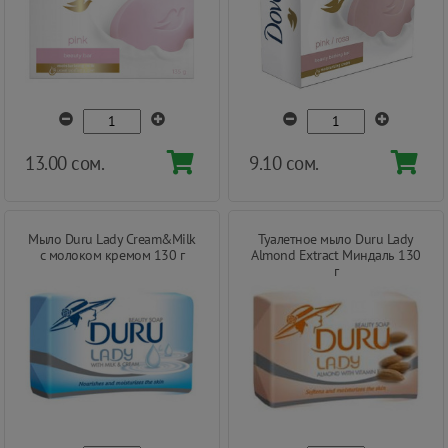
13.00 сом.
9.10 сом.
Мыло Duru Lady Cream&Milk
Туалетное мыло Duru Lady
с молоком кремом 130 г
Almond Extract Миндаль 130
г