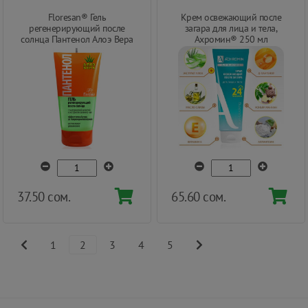
Floresan® Гель
Крем освежающий после
регенерирующий после
загара для лица и тела,
солнца Пантенол Алоэ Вера
Ахромин® 250 мл
150 мл
37.50 сом.
65.60 сом.
1
2
3
4
5