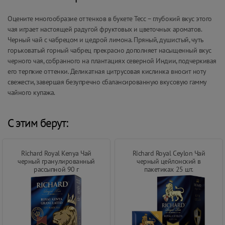
Оцените многообразие оттенков в букете Тесс – глубокий вкус этого
чая играет настоящей радугой фруктовых и цветочных ароматов.
Черный чай с чабрецом и цедрой лимона. Пряный, душистый, чуть
горьковатый горный чабрец прекрасно дополняет насыщенный вкус
черного чая, собранного на плантациях северной Индии, подчеркивая
его терпкие оттенки. Деликатная цитрусовая кислинка вносит ноту
свежести, завершая безупречно сбалансированную вкусовую гамму
чайного купажа.
С этим берут:
Richard Royal Kenya Чай
Richard Royal Ceylon Чай
черный гранулированный
черный цейлонский в
рассыпной 90 г
пакетиках 25 шт.