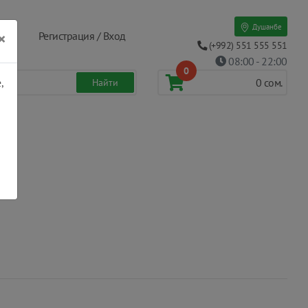
Душанбе
×
Регистрация / Вход
(+992) 551 555 551
08:00 - 22:00
0
,
0
сом.