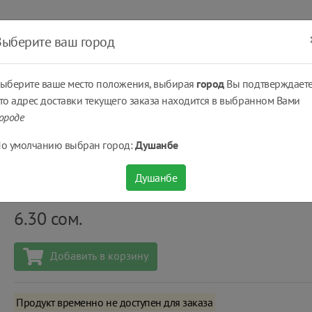
ать
Оплатить
Получить
Доставка
% Скидки
Выберите ваш город
ыберите ваше место положения, выбирая
город
Вы подтверждаете
то адрес доставки текущего заказа находится в выбранном Вами
ороде
ощная...
Молочная консерваация
Сгущенное молоко 370 г.
о умолчанию выбран город:
Душанбе
Сгущенное молоко 370 г.
Душанбе
Количество
шт
6.30
сом.
Добавить в корзину
Продукт временно не доступен для заказа