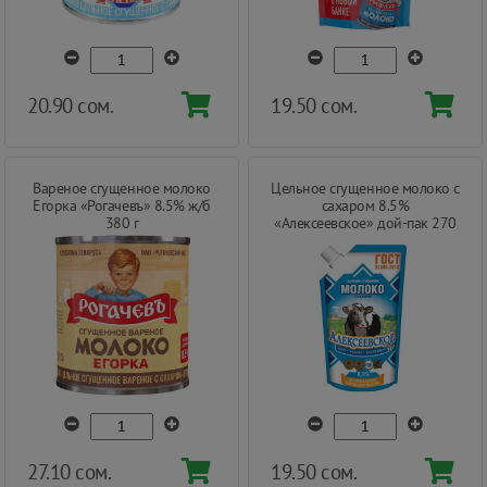
20.90 сом.
19.50 сом.
Вареное сгущенное молоко
Цельное сгущенное молоко с
Егорка «Рогачевъ» 8.5% ж/б
сахаром 8.5%
380 г
«Алексеевское» дой-пак 270
г
27.10 сом.
19.50 сом.