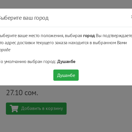
ать
Оплатить
Получить
Доставка
% Скидки
Выберите ваш город
ыберите ваше место положения, выбирая
город
Вы подтверждаете
то адрес доставки текущего заказа находится в выбранном Вами
ороде
ощная...
Молочная консерваация
Вареное сгущенное молоко Егорка 
о умолчанию выбран город:
Душанбе
Вареное сгущенное молоко Егорка «Рогачевъ» 
Душанбе
Количество
шт
27.10
сом.
Добавить в корзину