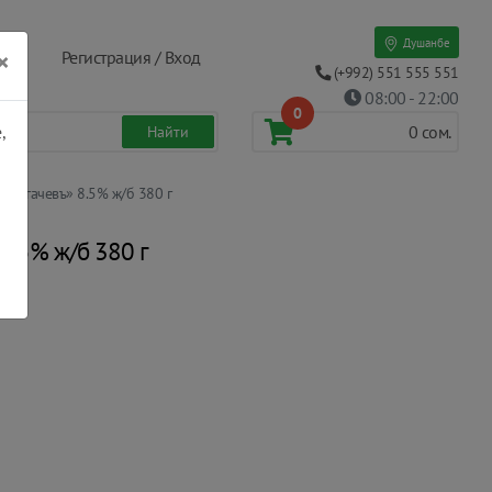
Душанбе
×
Регистрация / Вход
(+992) 551 555 551
08:00 - 22:00
0
,
0
сом.
«Рогачевъ» 8.5% ж/б 380 г
8.5% ж/б 380 г