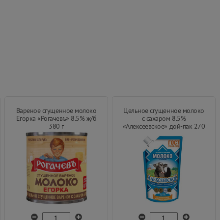
Вареное сгущенное молоко
Цельное сгущенное молоко
Егорка «Рогачевъ» 8.5% ж/б
с сахаром 8.5%
380 г
«Алексеевское» дой-пак 270
г