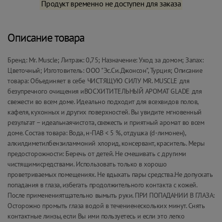
Продукт временно не доступен для заказа
Описание товара
Бренд: Mr. Muscle; Литраж: 0,75; Назначение: Уход за домом; Запах:
Цветочный; Изготовитель: ООО "Эс.Си.Джонсон", Турция; Описание
товара: Объединяет в себе ЧИСТЯЩУЮ СИЛУ MR. MUSCLE для
безупречного очищения иВОСХИТИТЕЛЬНЫЙ АРОМАТ GLADE для
свежести во всем доме. Идеально подходит для всехвидов полов,
кафеля, кухонных и других поверхностей. Вы увидите мгновенный
результат – идеальнаячистота, свежесть и приятный аромат во всем
доме. Состав товара: Вода, н-ПАВ < 5 %, отдушка (d-лимонен),
алкилдиметилбензиламмоний хлорид, консервант, краситель. Меры
предосторожности: Беречь от детей. Не смешивать с другими
чистящимисредствами. Использовать только в хорошо
проветриваемых помещениях. Не вдыхать пары средства.Не допускать
попадания в глаза, избегать продолжительного контакта с кожей.
После применениятщательно вымыть руки. ПРИ ПОПАДАНИИ В ГЛАЗА:
Осторожно промыть глаза водой в течениенескольких минут. Снять
контактные линзы, если Вы ими пользуетесь и если это легко