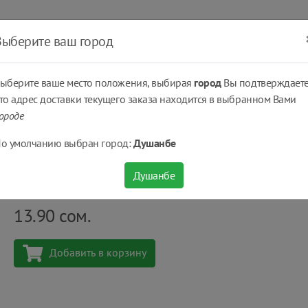
ать
Оплатить
Получить
Доставка
% Скидки
Выберите ваш город
ыберите ваше место положения, выбирая
город
Вы подтверждаете
то адрес доставки текущего заказа находится в выбранном Вами
ороде
Козинак микс Тимоша® Арахис, лен, кунжут, подсолнечник 150 г
о умолчанию выбран город:
Душанбе
Козинак микс Тимоша® Арахис, лен, кунжут, по
Душанбе
Количество
шт
13.90
сом.
Добавить в корзину