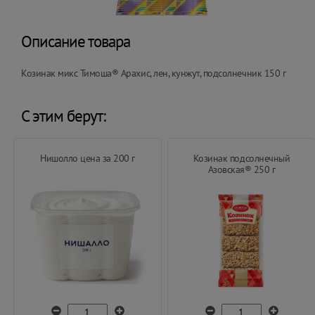
Описание товара
Козинак микс Тимоша® Арахис, лен, кунжут, подсолнечник 150 г
С этим берут:
Нишолло цена за 200 г
Козинак подсолнечный
Азовская® 250 г