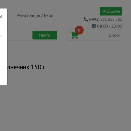
Душанбе
×
Регистрация / Вход
(+992) 551 555 551
08:00 - 22:00
0
,
0
сом.
дсолнечник 150 г