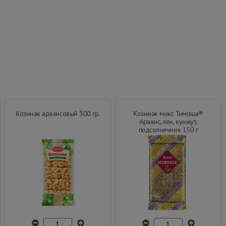
Козинак арахисовый 300 гр.
Козинак микс Тимоша®
Арахис, лен, кунжут,
подсолнечник 150 г