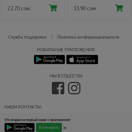
22.70 сом.
33.90 сом.
|
Служба поддержки
Политика конфеденциальности
МОБИЛЬНЫЕ ПРИЛОЖЕНИЯ:
МЫ В СОЦСЕТЯХ
НАШИ КОНТАКТЫ:
info@magnit.tj
5% скидка на первый заказ с приложения!
(+992) 551 555 551
×
734000, г.Душанбе, ул.Карамова 205.
Установить