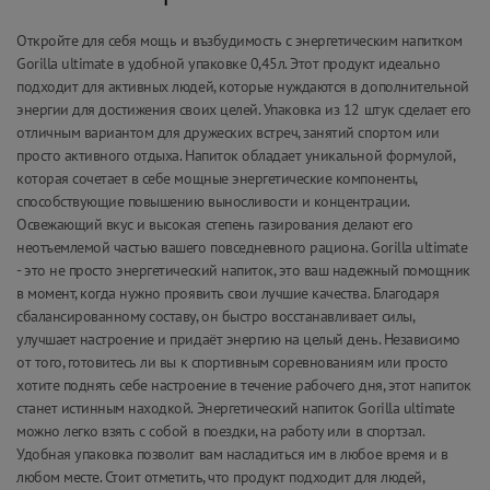
Откройте для себя мощь и възбудимость с энергетическим напитком
Gorilla ultimate в удобной упаковке 0,45л. Этот продукт идеально
подходит для активных людей, которые нуждаются в дополнительной
энергии для достижения своих целей. Упаковка из 12 штук сделает его
отличным вариантом для дружеских встреч, занятий спортом или
просто активного отдыха. Напиток обладает уникальной формулой,
которая сочетает в себе мощные энергетические компоненты,
способствующие повышению выносливости и концентрации.
Освежающий вкус и высокая степень газирования делают его
неотъемлемой частью вашего повседневного рациона. Gorilla ultimate
- это не просто энергетический напиток, это ваш надежный помощник
в момент, когда нужно проявить свои лучшие качества. Благодаря
сбалансированному составу, он быстро восстанавливает силы,
улучшает настроение и придаёт энергию на целый день. Независимо
от того, готовитесь ли вы к спортивным соревнованиям или просто
хотите поднять себе настроение в течение рабочего дня, этот напиток
станет истинным находкой. Энергетический напиток Gorilla ultimate
можно легко взять с собой в поездки, на работу или в спортзал.
Удобная упаковка позволит вам насладиться им в любое время и в
любом месте. Стоит отметить, что продукт подходит для людей,