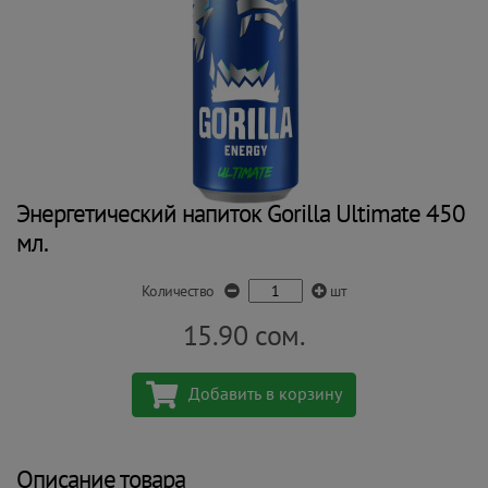
Энергетический напиток Gorilla Ultimate 450
мл.
Количество
шт
15.90
сом.
Добавить в корзину
Описание товара