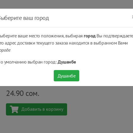
ать
Оплатить
Получить
Доставка
% Скидки
Выберите ваш город
ыберите ваше место положения, выбирая
город
Вы подтверждаете
то адрес доставки текущего заказа находится в выбранном Вами
ороде
..
Чай
Травяной Чай Kejo Мелисса 75 г
о умолчанию выбран город:
Душанбе
Травяной Чай Kejo Мелисса 75 г
Душанбе
Количество
шт
24.90
сом.
Добавить в корзину