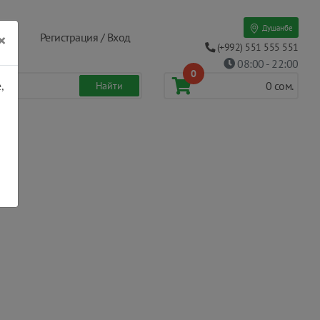
Душанбе
×
Регистрация / Вход
(+992) 551 555 551
08:00 - 22:00
0
,
0
сом.