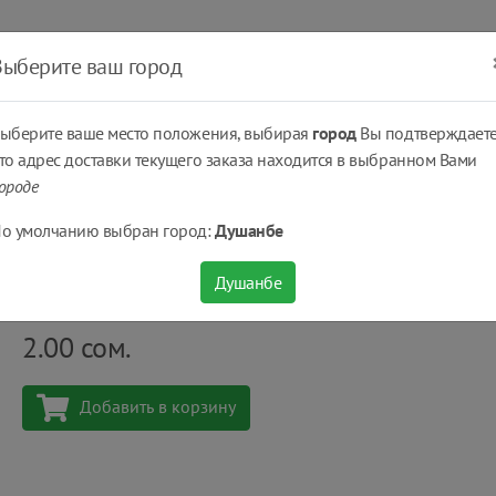
ать
Оплатить
Получить
Доставка
% Скидки
Выберите ваш город
ыберите ваше место положения, выбирая
город
Вы подтверждаете
то адрес доставки текущего заказа находится в выбранном Вами
ороде
ь
Укроп цена за пучок.
о умолчанию выбран город:
Душанбе
Укроп цена за пучок.
Душанбе
Количество
шт
2.00
сом.
Добавить в корзину