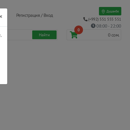
Душанбе
×
Регистрация / Вход
(+992) 551 555 551
08:00 - 22:00
0
,
0
сом.