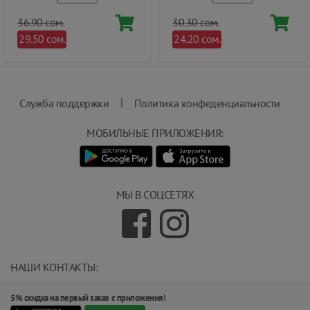
36.90 сом.
30.30 сом.
29.50 сом.
24.20 сом.
|
Служба поддержки
Политика конфеденциальности
МОБИЛЬНЫЕ ПРИЛОЖЕНИЯ:
МЫ В СОЦСЕТЯХ
НАШИ КОНТАКТЫ:
info@magnit.tj
5% скидка на первый заказ с приложения!
(+992) 551 555 551