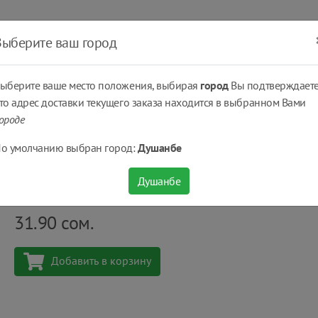
ать
Оплатить
Получить
Доставка
% Скидки
Выберите ваш город
ыберите ваше место положения, выбирая
город
Вы подтверждаете
то адрес доставки текущего заказа находится в выбранном Вами
ороде
ймак)
Молоко с коллагеном Parmalat Protein безлактозное 1.8% 1 л
о умолчанию выбран город:
Душанбе
Молоко с коллагеном Parmalat Protein безлакт
Душанбе
Количество
шт
31.90
сом.
Добавить в корзину