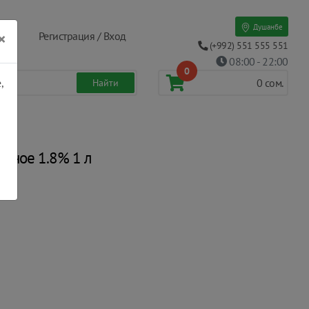
Душанбе
×
Регистрация / Вход
(+992) 551 555 551
08:00 - 22:00
0
,
0
сом.
озное 1.8% 1 л