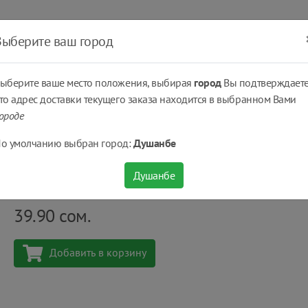
ать
Оплатить
Получить
Доставка
% Скидки
Выберите ваш город
ыберите ваше место положения, выбирая
город
Вы подтверждаете
то адрес доставки текущего заказа находится в выбранном Вами
ороде
ы
Яблоки Красные импортные отборные цена за 1 кг
о умолчанию выбран город:
Душанбе
Яблоки Красные импортные отборные цена за 
Душанбе
Количество
шт
39.90
сом.
Добавить в корзину