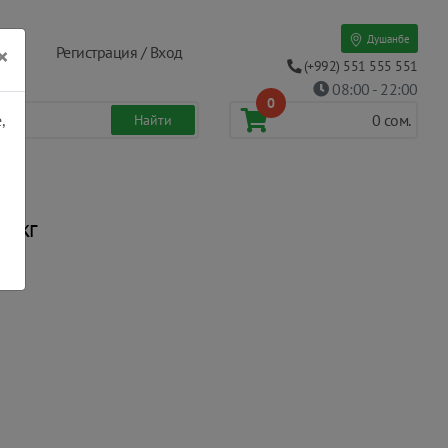
Душанбе
×
Регистрация / Вход
(+992) 551 555 551
08:00 - 22:00
0
,
0
сом.
1 кг