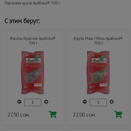
Перловая крупа Арабика® 700 г
С этим берут:
Фасоль Красная Арабика®
Крупа Маш / Мош Арабика®
700 г
700 г
27.90 сом.
22.00 сом.