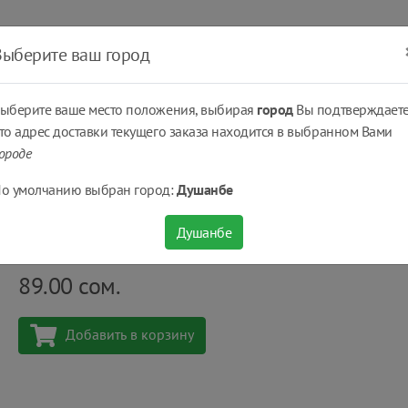
ать
Оплатить
Получить
Доставка
% Скидки
Выберите ваш город
ыберите ваше место положения, выбирая
город
Вы подтверждаете
то адрес доставки текущего заказа находится в выбранном Вами
ороде
 за телом...
Подгузники, пеленки, трусики
Подгузники детские Confy P
о умолчанию выбран город:
Душанбе
Подгузники детские Confy Premium 2 Mini Econo
Душанбе
Количество
шт
89.00
сом.
Добавить в корзину