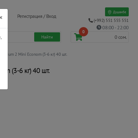
Душанбе
×
Регистрация / Вход
(+992) 551 555 551
08:00 - 22:00
0
,
0
сом.
remium 2 Mini Econom (3-6 кг) 40 шт.
m (3-6 кг) 40 шт.