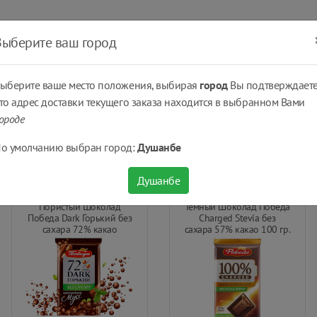
ать
Оплатить
Получить
Доставка
% Скидки
Выберите ваш город
ыберите ваше место положения, выбирая
город
Вы подтверждаете
то адрес доставки текущего заказа находится в выбранном Вами
ороде
о умолчанию выбран город:
Душанбе
Душанбе
Пористый Шоколад
Темный Шоколад Победа
Победа Dark Горький без
Charged Stevia без
сахара 72% какао
сахара 57% какао 100 гр.
Шоколадный Мусс 65 г