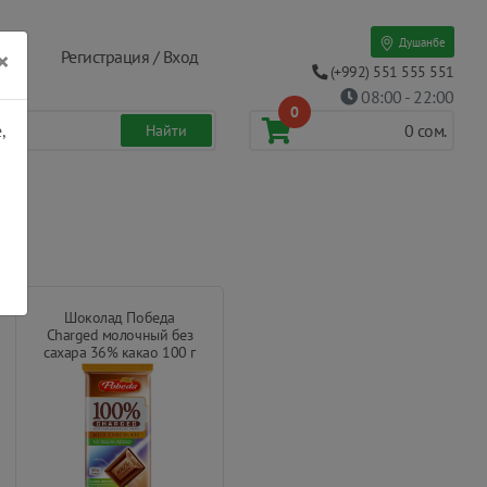
Душанбе
×
Регистрация / Вход
(+992) 551 555 551
08:00 - 22:00
0
,
0
сом.
Шоколад Победа
Charged молочный без
сахара 36% какао 100 г