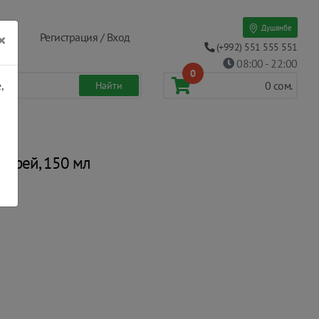
Душанбе
×
Регистрация / Вход
(+992) 551 555 551
08:00 - 22:00
0
,
0
сом.
спрей, 150 мл