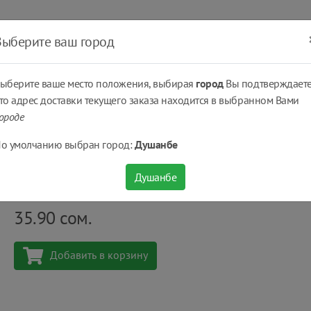
ать
Оплатить
Получить
Доставка
% Скидки
Выберите ваш город
ыберите ваше место положения, выбирая
город
Вы подтверждаете
то адрес доставки текущего заказа находится в выбранном Вами
ороде
ы
Антиперспирант Nivea Эффект пудры женский спрей, 150 мл
о умолчанию выбран город:
Душанбе
Антиперспирант Nivea Эффект пудры женский 
Душанбе
Количество
шт
35.90
сом.
Добавить в корзину