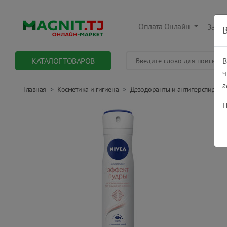
Оплата Онлайн
Заказ
КАТАЛОГ ТОВАРОВ
В
ч
г
Главная
Косметика и гигиена
Дезодоранты и антиперспирант
П