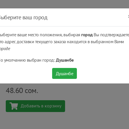
ать
Оплатить
Получить
Доставка
% Скидки
Выберите ваш город
ыберите ваше место положения, выбирая
город
Вы подтверждаете
то адрес доставки текущего заказа находится в выбранном Вами
ороде
еты
Фрикадельки (Гелак) Фархунда 500 г
о умолчанию выбран город:
Душанбе
Фрикадельки (Гелак) Фархунда 500 г
Душанбе
Количество
шт
48.60
сом.
Добавить в корзину