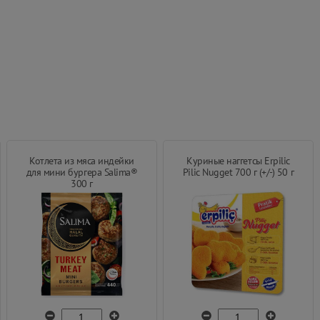
Котлета из мяса индейки
Куриные наггетсы Erpilic
для мини бургера Salima®
Pilic Nugget 700 г (+/-) 50 г
300 г