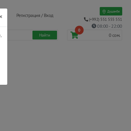
Душанбе
×
Регистрация / Вход
(+992) 551 555 551
08:00 - 22:00
0
,
0
сом.