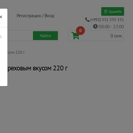
Душанбе
×
Регистрация / Вход
(+992) 551 555 551
08:00 - 22:00
0
,
0
сом.
 вкусом 220 г
о-ореховым вкусом 220 г