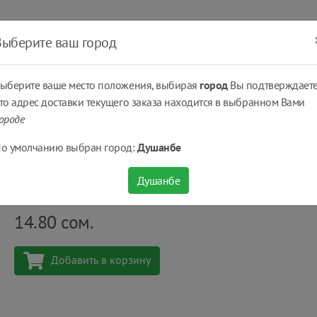
ать
Оплатить
Получить
Доставка
% Скидки
Выберите ваш город
ыберите ваше место положения, выбирая
город
Вы подтверждаете
то адрес доставки текущего заказа находится в выбранном Вами
ороде
, круассаны...
Печенье сэндвич Яшкино® Forsite с шоколадно-ореховым
о умолчанию выбран город:
Душанбе
Печенье сэндвич Яшкино® Forsite с шоколадн
Душанбе
Количество
шт
14.80
сом.
Добавить в корзину