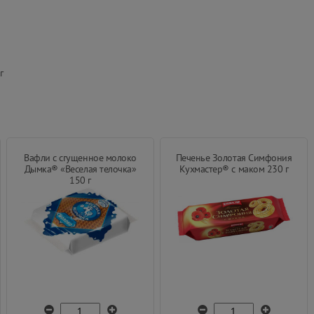
г
Вафли с сгущенное молоко
Печенье Золотая Симфония
Дымка® «Веселая телочка»
Кухмастер® с маком 230 г
150 г