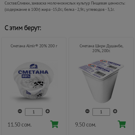
Состав:Сливки, закваска молочнокислых культур Пищевая ценность:
(содержание в 100г) жира -15,0г.; белка - 2,9г.; углеводов - 3,1г.
С этим берут:
Сметана Almir® 20% 200 г
Сметана Шири Душанбе,
20%, 200г.
11.50 сом.
9.50 сом.