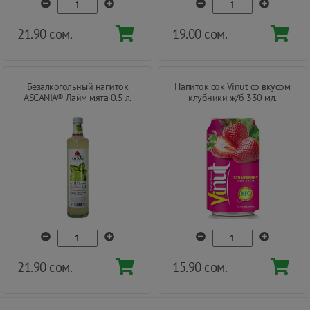
21.90 сом.
19.00 сом.
Безалкогольный напиток
Напиток сок Vinut со вкусом
ASCANIA® Лайм мята 0.5 л.
клубники ж/б 330 мл.
21.90 сом.
15.90 сом.