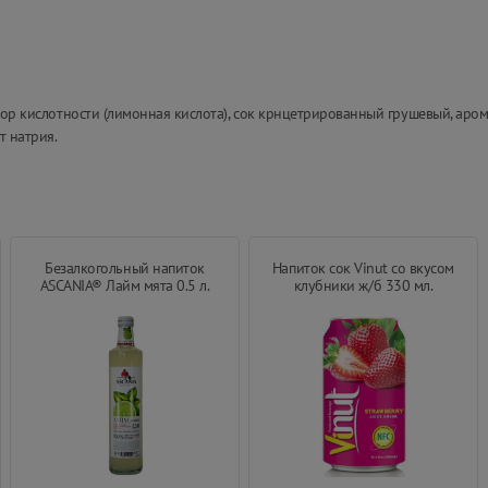
ятор кислотности (лимонная кислота), сок крнцетрированный грушевый, аро
т натрия.
Безалкогольный напиток
Напиток сок Vinut со вкусом
ASCANIA® Лайм мята 0.5 л.
клубники ж/б 330 мл.