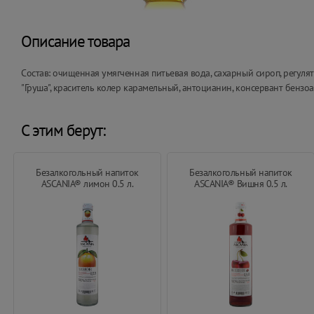
Описание товара
Состав: очищенная умягченная питьевая вода, сахарный сироп, регул
"Груша", краситель колер карамельный, антоцианин, консервант бензоа
С этим берут:
Безалкогольный напиток
Безалкогольный напиток
ASCANIA® лимон 0.5 л.
ASCANIA® Вишня 0.5 л.