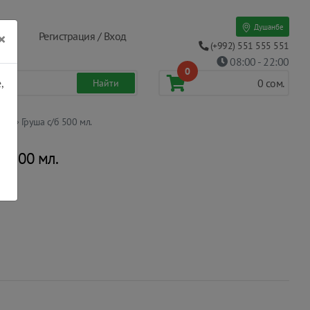
Душанбе
×
Регистрация / Вход
(+992) 551 555 551
08:00 - 22:00
0
,
0
сом.
via» Груша с/б 500 мл.
б 500 мл.