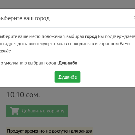
ать
Оплатить
Получить
Доставка
% Скидки
Выберите ваш город
ыберите ваше место положения, выбирая
город
Вы подтверждаете
то адрес доставки текущего заказа находится в выбранном Вами
ороде
..
Лимонады, газированные напитки
Напиток безалкогольный «San-Sla
о умолчанию выбран город:
Душанбе
Напиток безалкогольный «San-Slavia» Груша с/
Душанбе
Количество
шт
10.10
сом.
Добавить в корзину
Продукт временно не доступен для заказа