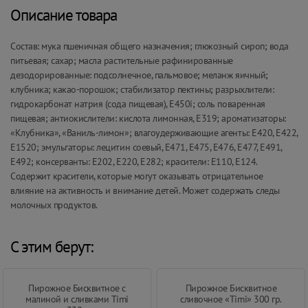
Описание товара
Состав: мука пшеничная общего назначения; глюкозный сироп; вода
питьевая; сахар; масла растительные рафинированные
дезодорированные: подсолнечное, пальмовое; меланж яичный;
клубника; какао-порошок; стабилизатор пектины; разрыхлители:
гидрокарбонат натрия (сода пищевая), Е450i; соль поваренная
пищевая; антиокислители: кислота лимонная, Е319; ароматизаторы:
«Клубника», «Ваниль-лимон»; влагоудерживающие агенты: Е420, Е422,
Е1520; эмульгаторы: лецитин соевый, Е471, Е475, Е476, Е477, Е491,
Е492; консерванты: Е202, Е220, Е282; красители: Е110, Е124.
Содержит красители, которые могут оказывать отрицательное
влияние на активность и внимание детей. Может содержать следы
молочных продуктов.
С этим берут:
Пирожное Бисквитное с
Пирожное Бисквитное
малиной и сливками Timi
сливочное «Timi» 300 гр.