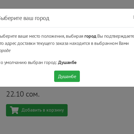
ать
Оплатить
Получить
Доставка
% Скидки
Выберите ваш город
ыберите ваше место положения, выбирая
город
Вы подтверждаете
то адрес доставки текущего заказа находится в выбранном Вами
ороде
..
Чай
Чай зеленый Greenfield® Jasmine Dream 100 г
о умолчанию выбран город:
Душанбе
Чай зеленый Greenfield® Jasmine Dream 100 г
Душанбе
Количество
шт
22.10
сом.
Добавить в корзину