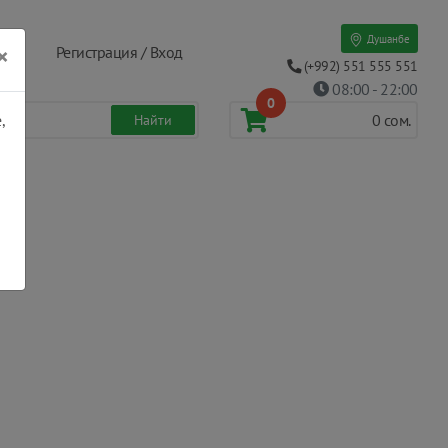
Душанбе
×
Регистрация / Вход
(+992) 551 555 551
08:00 - 22:00
0
,
0
сом.