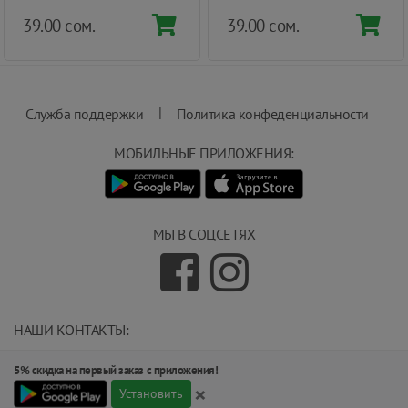
39.00 сом.
39.00 сом.
|
Служба поддержки
Политика конфеденциальности
МОБИЛЬНЫЕ ПРИЛОЖЕНИЯ:
МЫ В СОЦСЕТЯХ
НАШИ КОНТАКТЫ:
info@magnit.tj
5% скидка на первый заказ с приложения!
(+992) 551 555 551
×
734000, г.Душанбе, ул.Карамова 205.
Установить