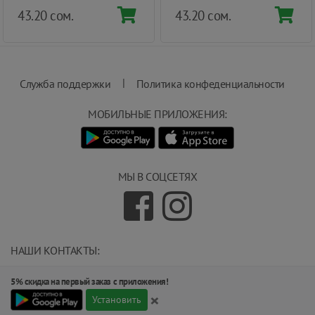
43.20 сом.
43.20 сом.
|
Служба поддержки
Политика конфеденциальности
МОБИЛЬНЫЕ ПРИЛОЖЕНИЯ:
МЫ В СОЦСЕТЯХ
НАШИ КОНТАКТЫ:
info@magnit.tj
5% скидка на первый заказ с приложения!
(+992) 551 555 551
×
734000, г.Душанбе, ул.Карамова 205.
Установить