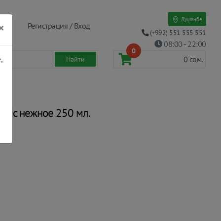
Душанбе
×
Регистрация / Вход
(+992) 551 555 551
08:00 - 22:00
0
,
0
сом.
ssic нежное 250 мл.