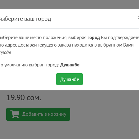
ать
Оплатить
Получить
Доставка
% Скидки
Выберите ваш город
ыберите ваше место положения, выбирая
город
Вы подтверждаете
то адрес доставки текущего заказа находится в выбранном Вами
ороде
 антибактериальное Absolut® Classic нежное 250 мл.
о умолчанию выбран город:
Душанбе
Жидкое мыло антибактериальное Absolut® Cla
Душанбе
Количество
шт
19.90
сом.
Добавить в корзину