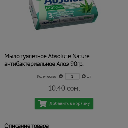
Мыло туалетное Absolut'e Nature
антибактериальное Алоэ 90гр.
Количество
шт
10.40
сом.
Добавить в корзину
Описание товара