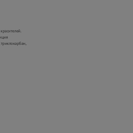
 красителей.
зиция
 триклокарбан,