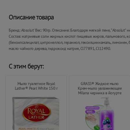
Описание товара
Бренд: Absolut' Вес: 90гр. Описание: Благодаря мягкой пене, "Absolut
Состав: натриевые соли жирных кислот пищевых жиров, пальмового, к
(бензилсалицилат, цитронеллол, гераниол, гексилциннамаль, лимонен,
масло чайного дерева, гидроксид натрия, Сl77891, Сl12490.
С этим берут:
Мыло туалетное Royal
GRASS® Жидкое мыло
Lather® Pearl White 150 г
Крем-мыло увлажняющее
Milana черника в йогурте
1000 мл.