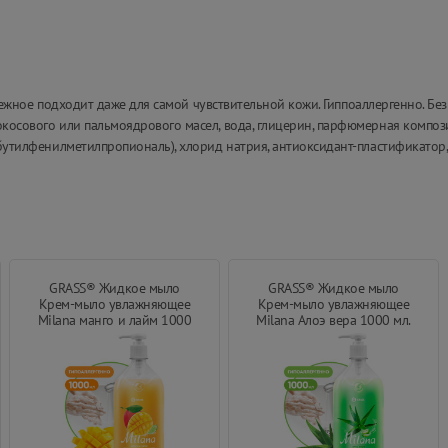
" нежное подходит даже для самой чувствительной кожи. Гиппоаллергенно. Без
окосового или пальмоядрового масел, вода, глицерин, парфюмерная компо
 бутилфенилметилпропиональ), хлорид натрия, антиоксидант-пластификатор,
GRASS® Жидкое мыло
GRASS® Жидкое мыло
Крем-мыло увлажняющее
Крем-мыло увлажняющее
Milana манго и лайм 1000
Milana Алоэ вера 1000 мл.
мл.