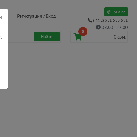
Душанбе
×
Регистрация / Вход
(+992) 551 555 551
08:00 - 22:00
0
,
0
сом.