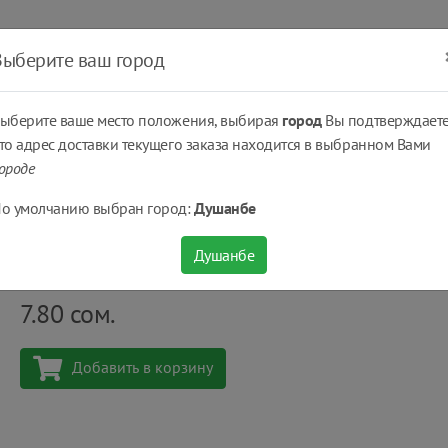
ать
Оплатить
Получить
Доставка
% Скидки
Выберите ваш город
ыберите ваше место положения, выбирая
город
Вы подтверждаете
то адрес доставки текущего заказа находится в выбранном Вами
ороде
ное Absolut® Classic нежное 90 г
о умолчанию выбран город:
Душанбе
Мыло туалетное Absolut® Classic нежное 90 г
Душанбе
Количество
шт
7.80
сом.
Добавить в корзину