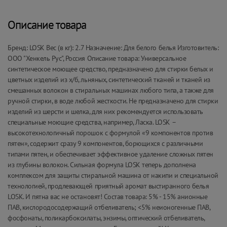
Описание товара
Бренд: LOSK Вес (в кг): 2.7 Назначение: Для белого белья Изготовитель:
ООО "Хенкель Рус", Россия Описание товара: Универсальное
синтетическое моющее средство, предназначено для стирки белых и
цветных изделий из х/б, льняных, синтетический тканей и тканей из
смешанных волокон в стиральных машинах любого типа, а также для
ручной стирки, в воде любой жесткости. Не предназначено для стирки
изделий из шерсти и шелка, для них рекомендуется использовать
специальные моющие средства, например, Ласка. LOSK –
высокотехнологичный порошок с формулой «9 компонентов против
пятен», содержит сразу 9 компонентов, борющихся с различными
типами пятен, и обеспечивает эффективное удаление сложных пятен
из глубины волокон. Сильная формула LOSK теперь дополнена
комплексом для защиты стиральной машина от накипи и специальной
технологией, продлевающей приятный аромат выстиранного белья
LOSK. И пятна вас не остановят! Состав товара: 5% - 15% анионные
ПАВ, кислородосодержащий отбеливатель; <5% неионогенные ПАВ,
фосфонаты, поликарбоксилаты, энзимы, оптический отбеливатель,