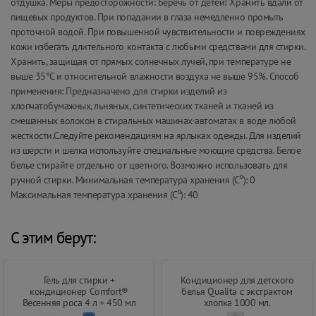
отдушка. Меры предосторожности: Беречь от детей! Хранить вдали от
пищевых продуктов. При попадании в глаза немедленно промыть
проточной водой. При повышенной чувствительности и повреждениях
кожи избегать длительного контакта с любыми средствами для стирки.
Хранить, защищая от прямых солнечных лучей, при температуре не
выше 35°С и относительной влажности воздуха не выше 95%. Способ
применения: Предназначено для стирки изделий из
хлопчатобумажных, льняных, синтетических тканей и тканей из
смешанных волокон в стиральных машинах-автоматах в воде любой
жесткости.Следуйте рекомендациям на ярлыках одежды. Для изделий
из шерсти и шелка используйте специальные моющие средства. Белое
белье стирайте отдельно от цветного. Возможно использовать для
ручной стирки. Минимальная температура хранения (С⁰): 0
Максимальная температура хранения (С⁰): 40
С этим берут:
Гель для стирки +
Кондиционер для детского
кондиционер Comfort®
белья Qualita с экстрактом
Весенняя роса 4 л + 450 мл
хлопка 1000 мл.