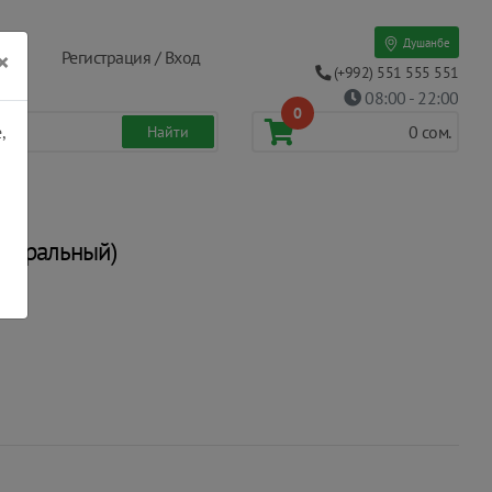
Душанбе
×
Регистрация / Вход
(+992) 551 555 551
08:00 - 22:00
0
,
0
сом.
 стиральный)