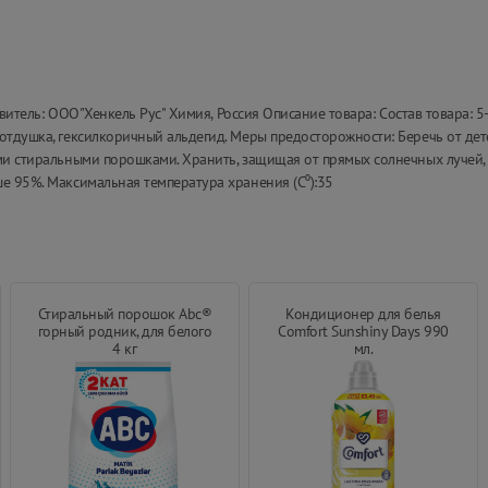
товитель: ООО"Хенкель Рус" Химия, Россия Описание товара: Состав товара:
отдушка, гексилкоричный альдегид. Меры предосторожности: Беречь от дет
ыми стиральными порошками. Хранить, защищая от прямых солнечных лучей,
е 95%. Максимальная температура хранения (С⁰):35
Стиральный порошок Abc®
Кондиционер для белья
горный родник, для белого
Comfort Sunshiny Days 990
4 кг
мл.