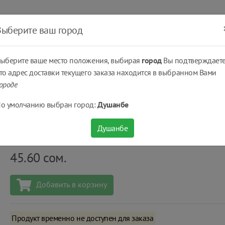
ать
Оплатить
Получить
Доставка
% Скидки
Выберите ваш город
ыберите ваше место положения, выбирая
город
Вы подтверждаете
то адрес доставки текущего заказа находится в выбранном Вами
ороде
Losk Ароматерапия Орхидея - 2,7 кг. (Порошок стиральный)
о умолчанию выбран город:
Душанбе
Losk Ароматерапия Орхидея - 2,7 кг. (Порошок
Душанбе
Количество
шт
45.60
сом.
Добавить в корзину
Продукт временно не доступен для заказа