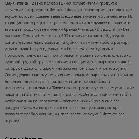
Сыр Фетакса – давно полюбившийся потребителям продукт с
греческим настроением. Фетакса обладает неповторимым сливочным
вкусом, который сделает ваше блюдо еще вкуснее и оригинальнее. Из
традиционного рецепта сыра фета мы взяли все лучшее и воплотили
это в две продуктовые линейки бренда Фетакса: «В рассоле» и «Без
рассола». Фетакса без рассола, 400 г, отличается плотной, упругой
консистенцией, легко режется на кубики и ломтики любого размера и
украсит ваше блюдо идеальными белоснежными кубиками.
Прекрасно подходит для приготовления различных блюд: салатов - с
куриной грудкой, грушами, свежими овощами, фаршировки овощей,
которые подаются в сыром или запеченном виде и многих других.
Своим деликатным вкусом и легким ароматом сыр Фетакса прекрасно
дополняет легкие супы, сложные мясные и рыбные блюда,
всевозможные запеканки. Также можно просто вкусно перекусить этим
пикантным белым сыром с кофе или чаем. Фетакса производится без
использования консервантов и растительных жиров, а еще все
продукты Фетакса выпускаются в практичной упаковке, которая
позволяет удобно хранить и использовать продукт. С Фетакса все
вкусней!