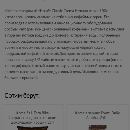
Кофе растворимый Nescafe Classic Crema Нежная пенка 190г
изготовлен исключительно из отборных кофейных зерен. Его
производят с использованием инновационного оборудования
особым методом: концентрированный кофейный экстракт распыляют
в горячем потоке воздуха до полного испарения воды. Полученный
порошок расфасовывают по упаковкам, чтобы вы могли в любое
время и в любом месте заварить чарующий чёрный кофе с
натуральной кофейной пенкой. Для приготовления одной порции
насыпьте в чашку 1-2 чайные ложки кофе и добавьте горячую (но не
кипящую) воду. Готовый напиток зарядит вас энергией, придаст сил и
поможет настроиться на продуктивный день. Упаковка - стеклянная
баночка с крышкой.
С этим берут:
Кофе 3в1 Tora Bika
Кофе в зернах Poetti Daily
Cappuccino с доп пакетиком
Arabica, 250 г
шоколадной крошки 25 г