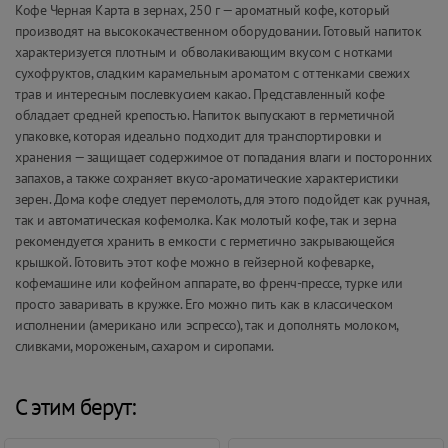
Кофе Черная Карта в зернах, 250 г — ароматный кофе, который
производят на высококачественном оборудовании. Готовый напиток
характеризуется плотным и обволакивающим вкусом с нотками
сухофруктов, сладким карамельным ароматом с оттенками свежих
трав и интересным послевкусием какао. Представленный кофе
обладает средней крепостью. Напиток выпускают в герметичной
упаковке, которая идеально подходит для транспортировки и
хранения — защищает содержимое от попадания влаги и посторонних
запахов, а также сохраняет вкусо-ароматические характеристики
зерен. Дома кофе следует перемолоть, для этого подойдет как ручная,
так и автоматическая кофемолка. Как молотый кофе, так и зерна
рекомендуется хранить в емкости с герметично закрывающейся
крышкой. Готовить этот кофе можно в гейзерной кофеварке,
кофемашине или кофейном аппарате, во френч-прессе, турке или
просто заваривать в кружке. Его можно пить как в классическом
исполнении (американо или эспрессо), так и дополнять молоком,
сливками, мороженым, сахаром и сиропами.
С этим берут: