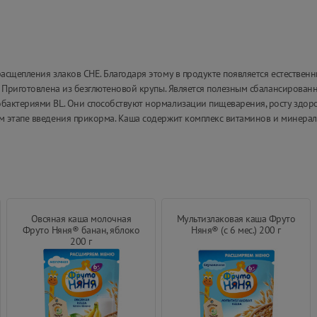
сщепления злаков CHE. Благодаря этому в продукте появляется естествен
. Приготовлена из безглютеновой крупы. Является полезным сбалансирова
бактериями BL. Они способствуют нормализации пищеварения, росту здор
м этапе введения прикорма. Каша содержит комплекс витаминов и минера
Овсяная каша молочная
Мультизлаковая каша Фруто
Фруто Няня® банан, яблоко
Няня® (с 6 мес.) 200 г
200 г