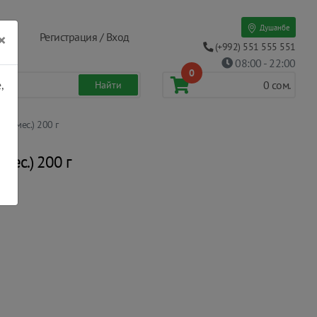
Душанбе
×
Регистрация / Вход
(+992) 551 555 551
08:00 - 22:00
0
,
0
сом.
 4 мес.) 200 г
мес.) 200 г