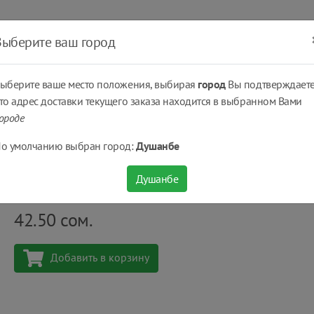
ать
Оплатить
Получить
Доставка
% Скидки
Выберите ваш город
ыберите ваше место положения, выбирая
город
Вы подтверждаете
то адрес доставки текущего заказа находится в выбранном Вами
ороде
 за телом...
Каши детские
Детская Гречневая Каша Nestle® молочная (с
о умолчанию выбран город:
Душанбе
Детская Гречневая Каша Nestle® молочная (с 4 
Душанбе
Количество
шт
42.50
сом.
Добавить в корзину