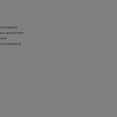
ный сладкий
нным прикормом
овой
льных веществ