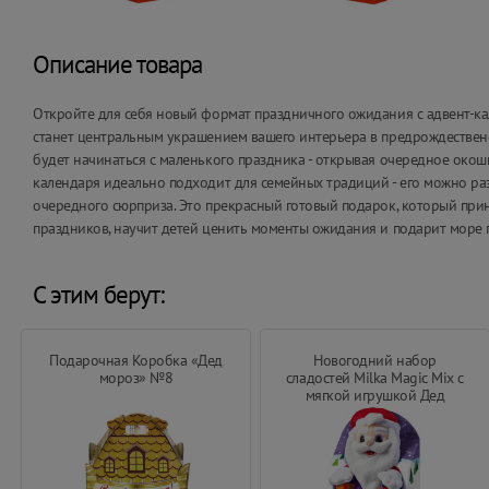
Описание товара
Откройте для себя новый формат праздничного ожидания с адвент-кале
станет центральным украшением вашего интерьера в предрождествен
будет начинаться с маленького праздника - открывая очередное окош
календаря идеально подходит для семейных традиций - его можно раз
очередного сюрприза. Это прекрасный готовый подарок, который прин
праздников, научит детей ценить моменты ожидания и подарит море
С этим берут:
Подарочная Коробка «Дед
Новогодний набор
мороз» №8
сладостей Milka Magic Mix c
мягкой игрушкой Дед
Мороз 96 г