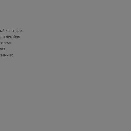
ный календарь
тро декабря
 формат
тия
 зимних