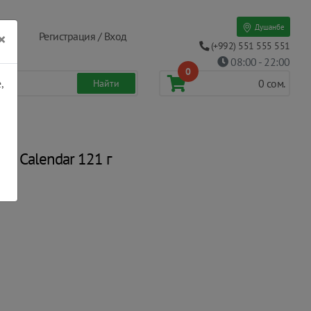
Душанбе
×
Регистрация / Вход
(+992) 551 555 551
08:00 - 22:00
0
,
0
сом.
ts Calendar 121 г