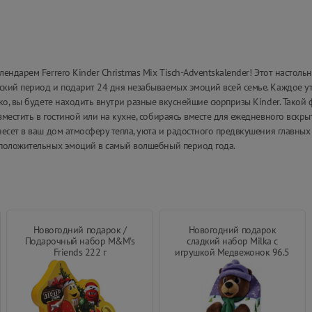
ндарем Ferrero Kinder Christmas Mix Tisch-Adventskalender! Этот настоль
ский период и подарит 24 дня незабываемых эмоций всей семье. Каждое у
ко, вы будете находить внутри разные вкуснейшие сюрпризы Kinder. Такой
местить в гостиной или на кухне, собираясь вместе для ежедневного вскры
есет в ваш дом атмосферу тепла, уюта и радостного предвкушения главных
 положительных эмоций в самый волшебный период года.
Новогодний подарок /
Новогодний подарок
Подарочный набор M&M's
сладкий набор Milka с
Friends 222 г
игрушкой Медвежонок 96.5
г