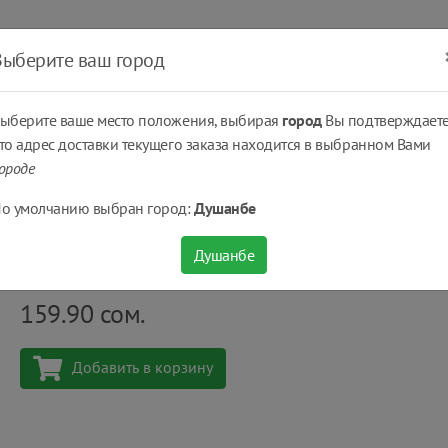
ать
Оплатить
Получить
Доставка
% Скидки
Выберите ваш город
ыберите ваше место положения, выбирая
город
Вы подтверждаете
то адрес доставки текущего заказа находится в выбранном Вами
ороде
дний адвент календарь Kinder Mix Advents Calendar 121 г
о умолчанию выбран город:
Душанбе
Новогодний адвент календарь Kinder Mix Adven
Душанбе
Количество
шт
159.90
сом.
Добавить в корзину